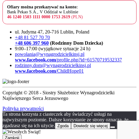
Ofiary można przekazywać na konto:
Bank Pekao S.A., V Oddział w Lublinie
46 1240 1503 1111 0000 1753 2619
(PLN)
ul. Judyma 47, 20-716 Lublin, Poland
+48 81 527 70 70
+48 606 397 960
(Rodzinny Dom Dziecka)
9:00–17:00 (wyjątkowe sytuacje 24 h)
powolania@wynagrodzicielkinsj.pl
www.facebook.com
/profile.php?id=61570719532337
rodzinny.dom@wynagrodzicielkinsj.pl
www.facebook.com
/ChildHope01
Copyright © 2018 - Siostry Służebnice Wynagrodzicielki
Najświętszego Serca Jezusowego
Polityka prywatności
Ta strona korzysta z ciasteczek aby świadczyć usługi na
najwyższym poziomie. Dalsze korzystanie ze strony oznacza, że
zgadzasz się na ich użycie.
Zgoda
Dowiedz się więcej
Zamknij