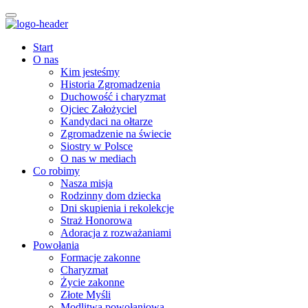
Start
O nas
Kim jesteśmy
Historia Zgromadzenia
Duchowość i charyzmat
Ojciec Założyciel
Kandydaci na ołtarze
Zgromadzenie na świecie
Siostry w Polsce
O nas w mediach
Co robimy
Nasza misja
Rodzinny dom dziecka
Dni skupienia i rekolekcje
Straż Honorowa
Adoracja z rozważaniami
Powołania
Formacje zakonne
Charyzmat
Życie zakonne
Złote Myśli
Modlitwa powołaniowa