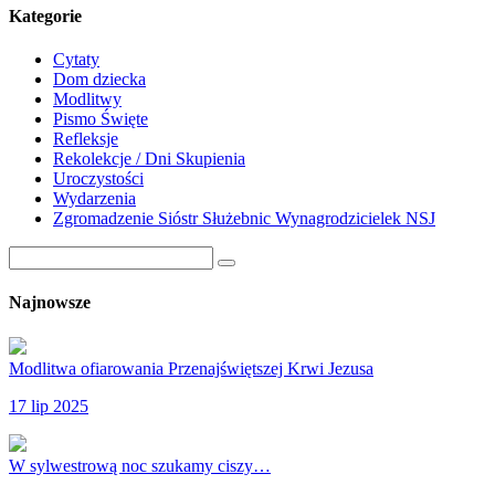
Kategorie
Cytaty
Dom dziecka
Modlitwy
Pismo Święte
Refleksje
Rekolekcje / Dni Skupienia
Uroczystości
Wydarzenia
Zgromadzenie Sióstr Służebnic Wynagrodzicielek NSJ
Najnowsze
Modlitwa ofiarowania Przenajświętszej Krwi Jezusa
17 lip 2025
W sylwestrową noc szukamy ciszy…