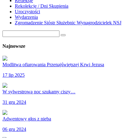
Refleksje
Rekolekcje / Dni Skupienia
Uroczystości
Wydarzenia
Zgromadzenie Sióstr Służebnic Wynagrodzicielek NSJ
Najnowsze
Modlitwa ofiarowania Przenajświętszej Krwi Jezusa
17 lip 2025
W sylwestrową noc szukamy ciszy…
31 gru 2024
Adwentowy głos z nieba
06 gru 2024