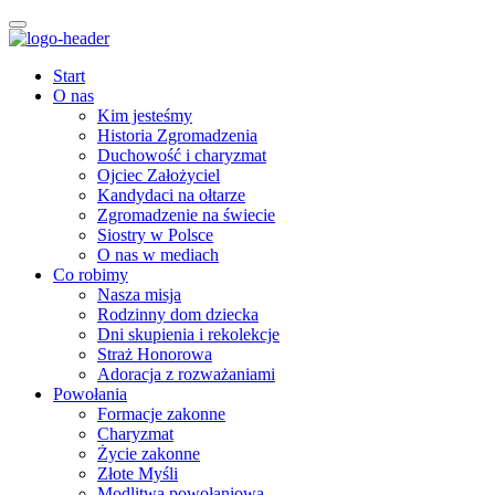
Start
O nas
Kim jesteśmy
Historia Zgromadzenia
Duchowość i charyzmat
Ojciec Założyciel
Kandydaci na ołtarze
Zgromadzenie na świecie
Siostry w Polsce
O nas w mediach
Co robimy
Nasza misja
Rodzinny dom dziecka
Dni skupienia i rekolekcje
Straż Honorowa
Adoracja z rozważaniami
Powołania
Formacje zakonne
Charyzmat
Życie zakonne
Złote Myśli
Modlitwa powołaniowa