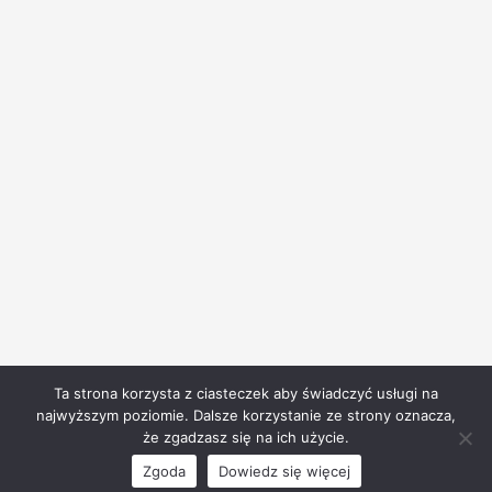
+48 606 397 960
(Rodzinny Dom Dziecka)
9:00–17:00 (wyjątkowe sytuacje 24 h)
powolania@wynagrodzicielkinsj.pl
www.facebook.com
/profile.php?id=61570719532337
rodzinny.dom@wynagrodzicielkinsj.pl
www.facebook.com
/ChildHope01
Ta strona korzysta z ciasteczek aby świadczyć usługi na
Copyright © 2018 - Siostry Służebnice Wynagrodzicielki Najświętszego
najwyższym poziomie. Dalsze korzystanie ze strony oznacza,
Serca Jezusowego
że zgadzasz się na ich użycie.
Polityka prywatności
Zgoda
Dowiedz się więcej