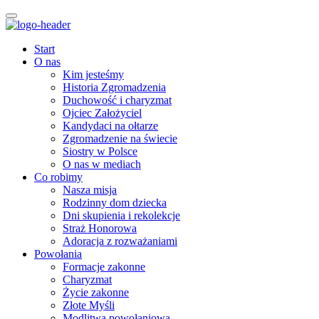
Start
O nas
Kim jesteśmy
Historia Zgromadzenia
Duchowość i charyzmat
Ojciec Założyciel
Kandydaci na ołtarze
Zgromadzenie na świecie
Siostry w Polsce
O nas w mediach
Co robimy
Nasza misja
Rodzinny dom dziecka
Dni skupienia i rekolekcje
Straż Honorowa
Adoracja z rozważaniami
Powołania
Formacje zakonne
Charyzmat
Życie zakonne
Złote Myśli
Modlitwa powołaniowa