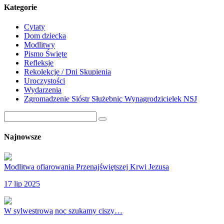
Kategorie
Cytaty
Dom dziecka
Modlitwy
Pismo Święte
Refleksje
Rekolekcje / Dni Skupienia
Uroczystości
Wydarzenia
Zgromadzenie Sióstr Służebnic Wynagrodzicielek NSJ
Najnowsze
Modlitwa ofiarowania Przenajświętszej Krwi Jezusa
17 lip 2025
W sylwestrową noc szukamy ciszy…