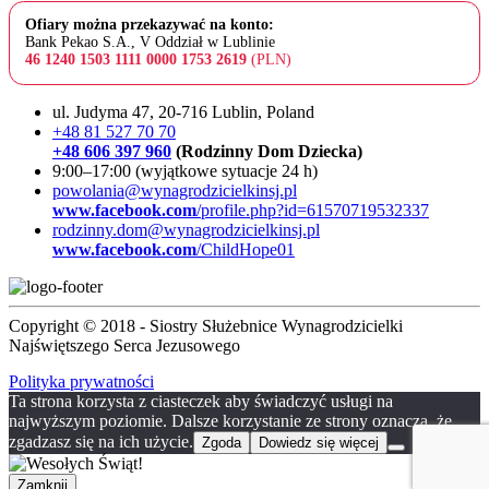
Ofiary można przekazywać na konto:
Bank Pekao S.A., V Oddział w Lublinie
46 1240 1503 1111 0000 1753 2619
(PLN)
ul. Judyma 47, 20-716 Lublin, Poland
+48 81 527 70 70
+48 606 397 960
(Rodzinny Dom Dziecka)
9:00–17:00 (wyjątkowe sytuacje 24 h)
powolania@wynagrodzicielkinsj.pl
www.facebook.com
/profile.php?id=61570719532337
rodzinny.dom@wynagrodzicielkinsj.pl
www.facebook.com
/ChildHope01
Copyright © 2018 - Siostry Służebnice Wynagrodzicielki
Najświętszego Serca Jezusowego
Polityka prywatności
Ta strona korzysta z ciasteczek aby świadczyć usługi na
najwyższym poziomie. Dalsze korzystanie ze strony oznacza, że
zgadzasz się na ich użycie.
Zgoda
Dowiedz się więcej
Zamknij