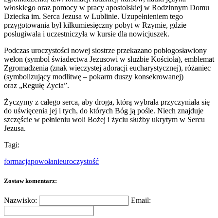
włoskiego oraz pomocy w pracy apostolskiej w Rodzinnym Domu
Dziecka im. Serca Jezusa w Lublinie. Uzupełnieniem tego
przygotowania był kilkumiesięczny pobyt w Rzymie, gdzie
posługiwała i uczestniczyła w kursie dla nowicjuszek.
Podczas uroczystości nowej siostrze przekazano pobłogosławiony
welon (symbol świadectwa Jezusowi w służbie Kościoła), emblemat
Zgromadzenia (znak wieczystej adoracji eucharystycznej), różaniec
(symbolizujący modlitwę – pokarm duszy konsekrowanej)
oraz „Regułę Życia”.
Życzymy z całego serca, aby droga, którą wybrała przyczyniała się
do uświęcenia jej i tych, do których Bóg ją pośle. Niech znajduje
szczęście w pełnieniu woli Bożej i życiu służby ukrytym w Sercu
Jezusa.
Tagi:
formacja
powołanie
uroczystość
Zostaw komentarz:
Nazwisko:
Email: