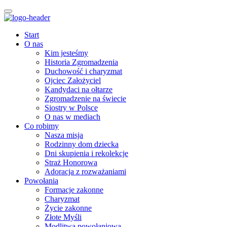
Start
O nas
Kim jesteśmy
Historia Zgromadzenia
Duchowość i charyzmat
Ojciec Założyciel
Kandydaci na ołtarze
Zgromadzenie na świecie
Siostry w Polsce
O nas w mediach
Co robimy
Nasza misja
Rodzinny dom dziecka
Dni skupienia i rekolekcje
Straż Honorowa
Adoracja z rozważaniami
Powołania
Formacje zakonne
Charyzmat
Życie zakonne
Złote Myśli
Modlitwa powołaniowa