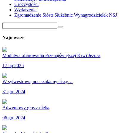
Uroczystości
Wydarzenia
Zgromadzenie Sióstr Służebnic Wynagrodzicielek NSJ
Najnowsze
Modlitwa ofiarowania Przenajświętszej Krwi Jezusa
17 lip 2025
W sylwestrową noc szukamy ciszy…
31 gru 2024
Adwentowy głos z nieba
06 gru 2024