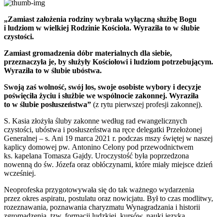
„Zamiast założenia rodziny wybrała wyłączną służbę Bogu
i ludziom w wielkiej Rodzinie Kościoła. Wyraziła to w ślubie
czystości.
Zamiast gromadzenia dóbr materialnych dla siebie,
przeznaczyła je, by służyły Kościołowi i ludziom potrzebującym.
Wyraziła to w ślubie ubóstwa.
Swoją zaś wolność, swój los, swoje osobiste wybory i decyzje
poświęciła życiu i służbie we wspólnocie zakonnej. Wyraziła
to w ślubie posłuszeństwa”
(z rytu pierwszej profesji zakonnej).
S. Kasia złożyła śluby zakonne według rad ewangelicznych
czystości, ubóstwa i posłuszeństwa na ręce delegatki Przełożonej
Generalnej – s. Ani 19 marca 2021 r. podczas mszy świętej w naszej
kaplicy domowej pw. Antonino Celony pod przewodnictwem
ks. kapelana Tomasza Gajdy. Uroczystość była poprzedzona
nowenną do św. Józefa oraz obłóczynami, które miały miejsce dzień
wcześniej.
Neoprofeska przygotowywała się do tak ważnego wydarzenia
przez okres aspiratu, postulatu oraz nowicjatu. Był to czas modlitwy,
rozeznawania, poznawania charyzmatu Wynagradzania i historii
zgromadzenia, tzw. formacji ludzkiej, kursów, nauki języka