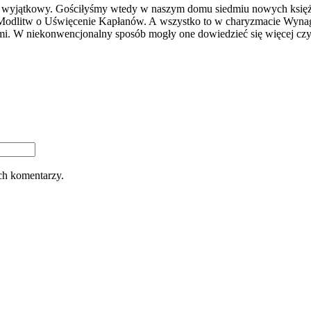
wyjątkowy. Gościłyśmy wtedy w naszym domu siedmiu nowych księży z d
dlitw o Uświęcenie Kapłanów. A wszystko to w charyzmacie Wynagr
mi. W niekonwencjonalny sposób mogły one dowiedzieć się więcej czy
ch komentarzy.