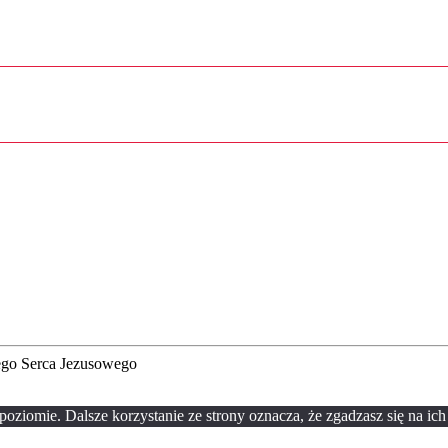
zego Serca Jezusowego
oziomie. Dalsze korzystanie ze strony oznacza, że zgadzasz się na ich