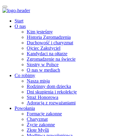
Start
O nas
Kim jesteśmy
Historia Zgromadzenia
Duchowość i charyzmat
Ojciec Założyciel
Kandydaci na ołtarze
Zgromadzenie na świecie
Siostry w Polsce
O nas w mediach
Co robimy
Nasza misja
Rodzinny dom dziecka
Dni skupienia i rekolekcje
Straż Honorowa
Adoracja z rozważaniami
Powołania
Formacje zakonne
Charyzmat
Życie zakonne
Złote Myśli
Modlitwa powołaniowa