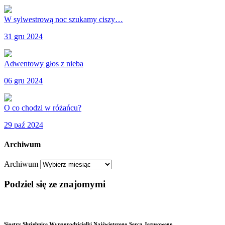
W sylwestrową noc szukamy ciszy…
31 gru 2024
Adwentowy głos z nieba
06 gru 2024
O co chodzi w różańcu?
29 paź 2024
Archiwum
Archiwum
Podziel się ze znajomymi
Siostry Służebnice Wynagrodzicielki Najświętszego Serca Jezusowego