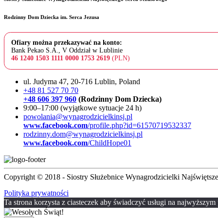
Rodzinny Dom Dziecka im. Serca Jezusa
Ofiary można przekazywać na konto:
Bank Pekao S.A., V Oddział w Lublinie
46 1240 1503 1111 0000 1753 2619
(PLN)
ul. Judyma 47, 20-716 Lublin, Poland
+48 81 527 70 70
+48 606 397 960
(Rodzinny Dom Dziecka)
9:00–17:00 (wyjątkowe sytuacje 24 h)
powolania@wynagrodzicielkinsj.pl
www.facebook.com
/profile.php?id=61570719532337
rodzinny.dom@wynagrodzicielkinsj.pl
www.facebook.com
/ChildHope01
Copyright © 2018 - Siostry Służebnice Wynagrodzicielki Najświęts
Polityka prywatności
Ta strona korzysta z ciasteczek aby świadczyć usługi na najwyższym p