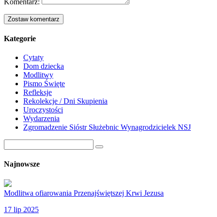
Komentarz:
Kategorie
Cytaty
Dom dziecka
Modlitwy
Pismo Święte
Refleksje
Rekolekcje / Dni Skupienia
Uroczystości
Wydarzenia
Zgromadzenie Sióstr Służebnic Wynagrodzicielek NSJ
Najnowsze
Modlitwa ofiarowania Przenajświętszej Krwi Jezusa
17 lip 2025