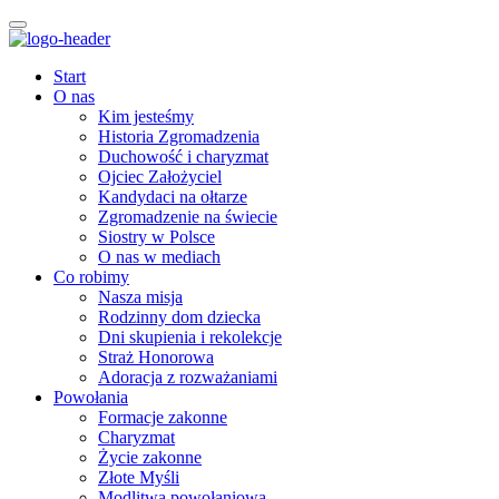
Start
O nas
Kim jesteśmy
Historia Zgromadzenia
Duchowość i charyzmat
Ojciec Założyciel
Kandydaci na ołtarze
Zgromadzenie na świecie
Siostry w Polsce
O nas w mediach
Co robimy
Nasza misja
Rodzinny dom dziecka
Dni skupienia i rekolekcje
Straż Honorowa
Adoracja z rozważaniami
Powołania
Formacje zakonne
Charyzmat
Życie zakonne
Złote Myśli
Modlitwa powołaniowa