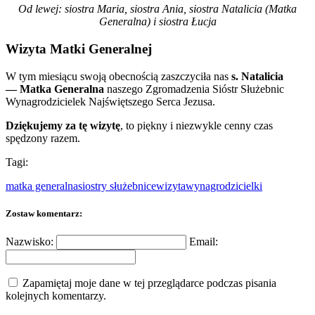
Od lewej: siostra Maria, siostra Ania, siostra Natalicia (Matka
Generalna) i siostra Łucja
Wizyta Matki Generalnej
W tym miesiącu swoją obecnością zaszczyciła nas
s. Natalicia
— Matka Generalna
naszego Zgromadzenia Sióstr Służebnic
Wynagrodzicielek Najświętszego Serca Jezusa.
Dziękujemy za tę wizytę
, to piękny i niezwykle cenny czas
spędzony razem.
Tagi:
matka generalna
siostry służebnice
wizyta
wynagrodzicielki
Zostaw komentarz:
Nazwisko:
Email:
Zapamiętaj moje dane w tej przeglądarce podczas pisania
kolejnych komentarzy.