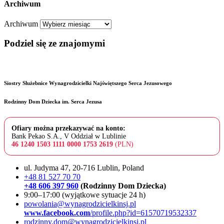
Archiwum
Archiwum
Podziel się ze znajomymi
Siostry Służebnice Wynagrodzicielki Najświętszego Serca Jezusowego
Rodzinny Dom Dziecka im. Serca Jezusa
Ofiary można przekazywać na konto:
Bank Pekao S.A., V Oddział w Lublinie
46 1240 1503 1111 0000 1753 2619
(PLN)
ul. Judyma 47, 20-716 Lublin, Poland
+48 81 527 70 70
+48 606 397 960
(Rodzinny Dom Dziecka)
9:00–17:00 (wyjątkowe sytuacje 24 h)
powolania@wynagrodzicielkinsj.pl
www.facebook.com
/profile.php?id=61570719532337
rodzinny.dom@wynagrodzicielkinsj.pl